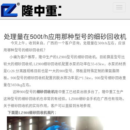
您当前的位置：
首页
>
行业资讯
Toggle
navigat
处理量在500t/h应用那种型号的细砂回收机
今天上午，收到来自，广西的一个客户咨询，处理量在500t/h左右，应该
用哪种型号的细砂回收机？
小编为客户推荐，隆中生产的LZ900型号的细砂回收机。目前算是型号比
较大的细砂回收机.LZ900细砂回收机配置水泵的功率在55-65kw，水泵的材质
是Cr26.分离器规格目前也是**大的900型号，筛板是特殊定制的聚氨酯筛
板。900型号的细砂回收机配置的脱水筛功率是2*1.5kw。900型号细砂回收重
量在5650kg左右。
这种900型号的
细砂回收机
隆中重工已经卖出很多台了，隆中重工生产
这种型号的细砂回收机也非常的有经验。LZ900细砂会手机在广西也有现场。
关于细砂回收机的实际作用，客户可以直接到当地参观.
下面是LZ900细砂回收机图片：