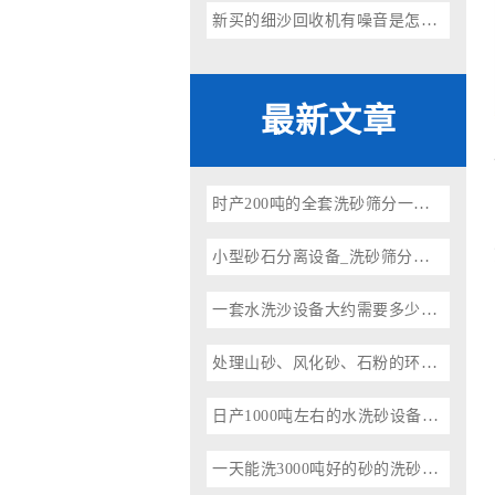
新买的细沙回收机有噪音是怎么回事
最新文章
时产200吨的全套洗砂筛分一体机如何配置？一整套设备大概需要多少钱？
小型砂石分离设备_洗砂筛分一体机参数价格及厂家
一套水洗沙设备大约需要多少钱？环保型水洗砂设备厂家推荐
处理山砂、风化砂、石粉的环保洗砂机、投资洗砂场前景如何？
日产1000吨左右的水洗砂设备多少钱？
一天能洗3000吨好的砂的洗砂机多少钱一台？（省水、省电）